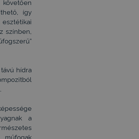
t követően
thető, így
 esztétikai
z színben,
fogszerű”
távú hídra
ompozitból
.
 képessége
nyagnak a
ermészetes
g műfogak