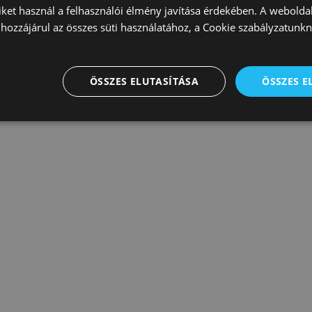
on belül rögzíthető fogsor funkcionálisan tel
iket használ a felhasználói élmény javítása érdekében. A webolda
hozzájárul az összes süti használatához, a Cookie szabályzatunk
ges fogpótlás elkészültéig – jellemzően kör
l – megbízhatóan használható.
ÖSSZES ELUTASÍTÁSA
ÖSSZES 
zeretne többet megtudni, milyen
lehetőségek jöhetnek szóba?
ó hasznos témákért
kövesse Facebook
oldalunkat!