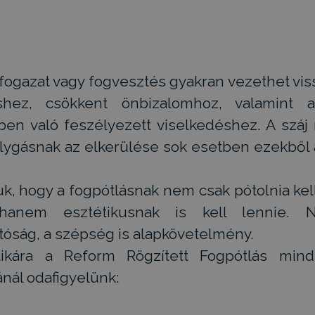
 fogazat vagy fogvesztés gyakran vezethet vi
shez, csökkent önbizalomhoz, valamint a
ben való feszélyezett viselkedéshez. A száj 
lygásnak az elkerülése sok esetben ezekből 
juk, hogy a fogpótlásnak nem csak pótolnia kel
 hanem esztétikusnak is kell lennie.
tóság, a szépség is alapkövetelmény.
tikára a Reform Rögzített Fogpótlás min
nál odafigyelünk: