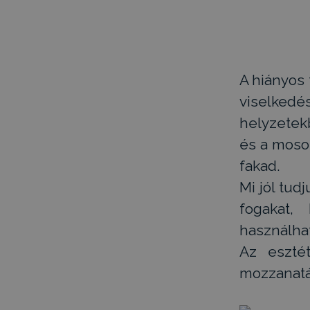
A hiányos
viselkedé
helyzetek
és a moso
fakad.
Mi jól tud
fogakat,
használha
Az eszté
mozzanatá