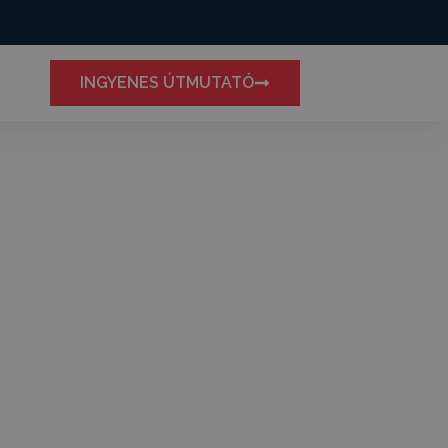
INGYENES ÚTMUTATÓ
fogpótlás?