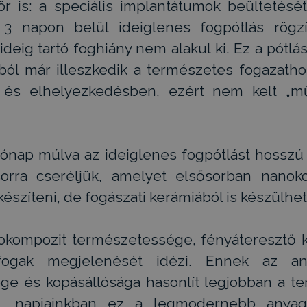
r is: a speciális implantátumok beültetésé
3 napon belül ideiglenes fogpótlás rögzí
deig tartó foghiány nem alakul ki. Ez a pótlás
ól már illeszkedik a természetes fogazatho
 és elhelyezkedésben, ezért nem kelt „mű
ónap múlva az ideiglenes fogpótlást hosszú 
orra cseréljük, amelyet elsősorban nanok
készíteni, de fogászati kerámiából is készülhet
kompozit természetessége, fényáteresztő
fogak megjelenését idézi. Ennek az a
e és kopásállósága hasonlít legjobban a t
z, napjainkban ez a legmodernebb anya