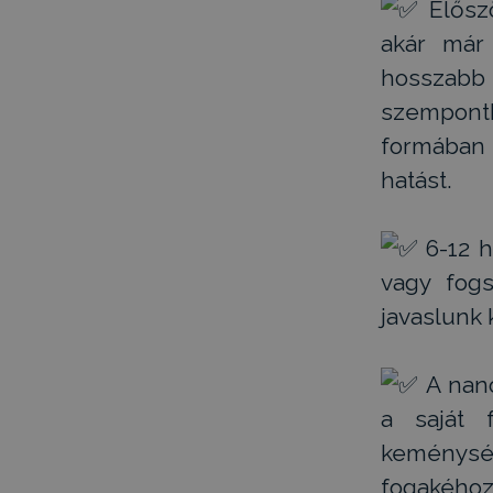
Előszö
akár már 
hosszabb i
szempontb
formában
hatást.
6-12 h
vagy fogs
javaslunk 
A nano
a saját 
keménység
fogakého