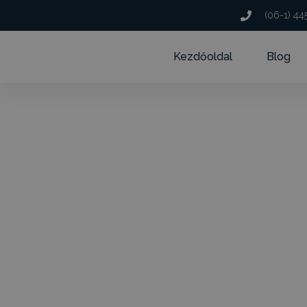
(06-1) 44
Kezdőoldal
Blog
Mitől lesz e