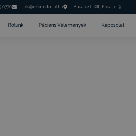
5 0770
info@reformdental.hu
Budapest, XIII., Kádár u. 9.
Rólunk
Páciens Vélemények
Kapcsolat
sztétikus a rögzített 
Írta: Dr. Kincses Zoltán
Olvasási idő: 2 perc