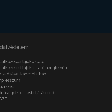
datvédelem
datkezelési tájékoztató
datkezelési tájékoztató hangfelvétel
ezelésével kapcsolatban
mpresszum
ázirend
inőségbiztosítási eljárásrend
SZF