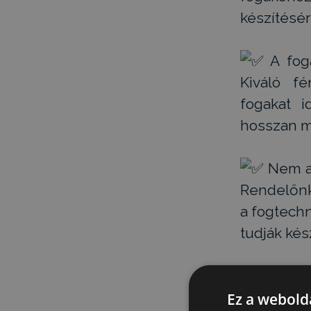
készítésér
A fogá
Kiváló f
fogakat i
hosszan m
Nem ak
Rendelőnkb
a fogtechn
tudják kés
A beav
használatr
Ez a webolda