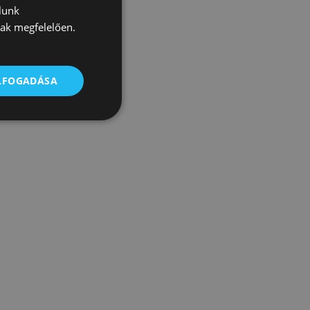
jes értékű,
lunk
nak megfelelően.
ülbelül fél
ELFOGADÁSA