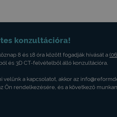
tes konzultációra!
öznap 8 és 18 óra között fogadják hívását a
(06
ból és 3D CT-felvételből álló konzultációra.
 velünk a kapcsolatot, akkor az
info@reformd
 az Ön rendelkezésére, és a következő munka