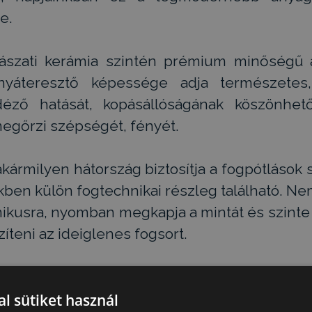
e.
szati kerámia szintén prémium minőségű 
ényáteresztő képessége adja természetes,
déző hatását, kopásállóságának köszönhe
egőrzi szépségét, fényét.
ármilyen hátország biztosítja a fogpótlások 
en külön fogtechnikai részleg található. Nem
ikusra, nyomban megkapja a mintát és szinte
zíteni az ideiglenes fogsort.
atkozást követően biztosított fogpótlás esz
a alkalmas megoldást nyújt. A speciális impl
l sütiket használ