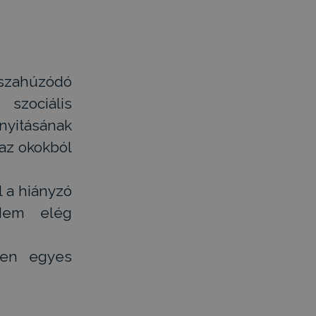
sszahúzódó
 szociális
nyitásának
az okokból
l a hiányzó
 Nem elég
den egyes