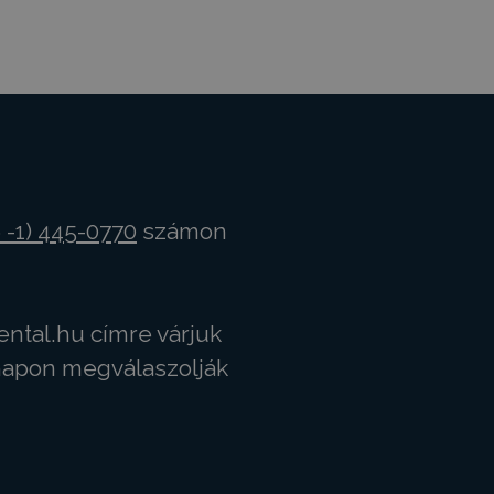
 -1) 445-0770
számon
ental.hu
címre várjuk
napon megválaszolják