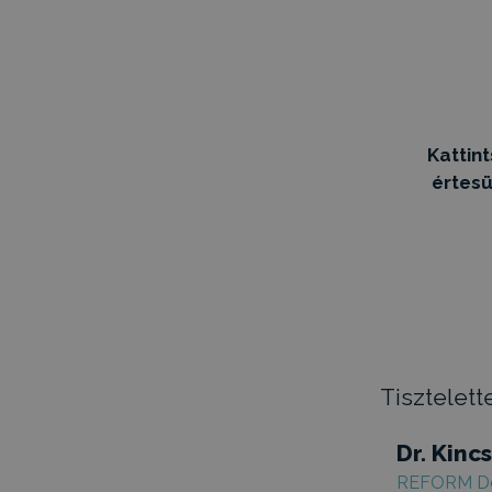
Kattin
értesü
Tisztelette
Dr. Kinc
REFORM De