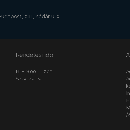
Budapest, XIII., Kádár u. 9.
Rendelési idő
A
H-P: 8:00 – 17:00
A
Sz-V: Zárva
A
k
I
H
M
Á