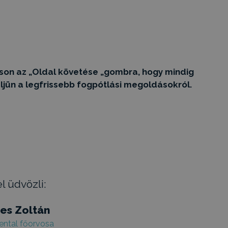
tson az „Oldal követése „gombra, hogy mindig
ljün a legfrissebb fogpótlási megoldásokról.
l üdvözli:
ses Zoltán
ntal főorvosa