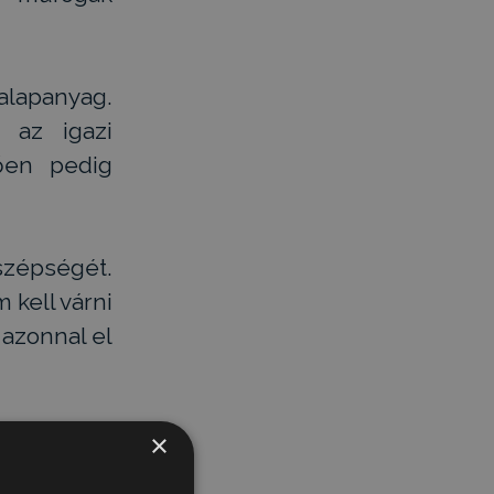
alapanyag.
 az igazi
tően pedig
szépségét.
 kell várni
 azonnal el
tétikus és
×
antátumokra