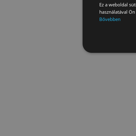
akár 3 nap
Ez a weboldal süt
használatával Ön 
és a végle
Bővebben
éven belü
S
Hasonl