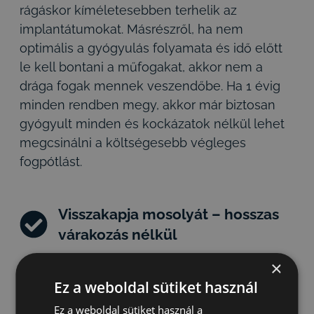
rágáskor kíméletesebben terhelik az
implantátumokat. Másrészről, ha nem
optimális a gyógyulás folyamata és idő előtt
le kell bontani a műfogakat, akkor nem a
drága fogak mennek veszendőbe. Ha 1 évig
minden rendben megy, akkor már biztosan
gyógyult minden és kockázatok nélkül lehet
megcsinálni a költségesebb végleges
fogpótlást.
Visszakapja mosolyát – hosszas
várakozás nélkül
×
Ez a weboldal sütiket használ
Hagyományos implantátumoknál
az egyes
Ez a weboldal sütiket használ a