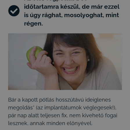
időtartamra készül, de már ezzel
is úgy rághat, mosolyoghat, mint
régen.
Bár a kapott pótlás hosszútávú ideiglenes
megoldás* (az implantátumok véglegesek!),
pár nap alatt teljesen fix, nem kivehető fogai
lesznek, annak minden előnyével.