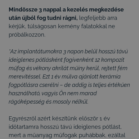
Mindössze 3 nappal a kezelés megkezdése
után újból fog tudni rágni,
legfeljebb arra
kérjük, túlságosan kemény falatokkal ne
próbálkozzon.
*Az implantátumokra 3 napon belül hosszú távú
ideiglenes pótlásként fogívenként 12 kompozit
műfog és vékony akrilát műíny kerül, rejtett fém
merevítéssel. Ezt 1 év múlva ajánlott kerámia
fogpótlásra cserélni – de addig is teljes értékűen
használható, vagyis Ön nem marad
rágóképesség és mosoly nélkül.
Egyrészről azért készítünk először 1 év
időtartamra hosszú távú ideiglenes pótlást,
mert a műanyag műfogak puhábbak, ezáltal