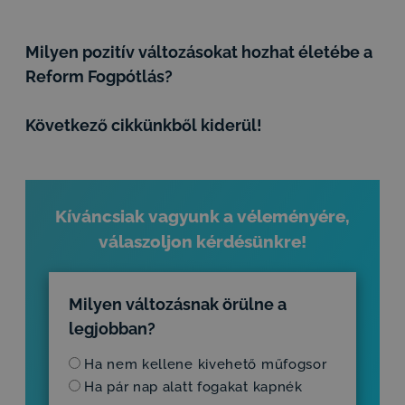
Milyen pozitív változásokat hozhat életébe a
Reform Fogpótlás?
Következő cikkünkből kiderül!
Kíváncsiak vagyunk a véleményére,
válaszoljon kérdésünkre!
Milyen változásnak örülne a
legjobban?
Ha nem kellene kivehető műfogsor
Ha pár nap alatt fogakat kapnék