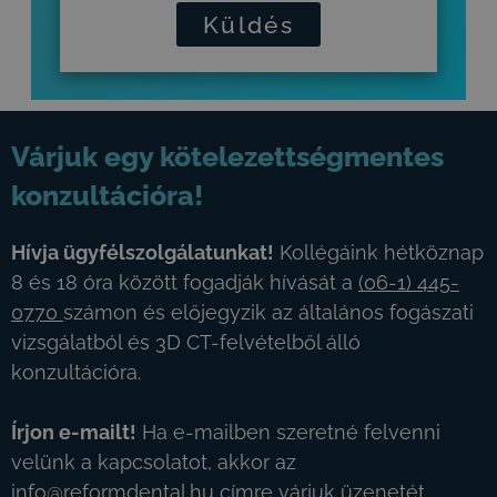
Küldés
Várjuk egy kötelezettségmentes
konzultációra!
Hívja ügyfélszolgálatunkat!
Kollégáink hétköznap
8 és 18 óra között fogadják hívását a
(06-1) 445-
0770
számon és előjegyzik az általános fogászati
vizsgálatból és 3D CT-felvételből álló
konzultációra.
Írjon e-mailt!
Ha e-mailben szeretné felvenni
velünk a kapcsolatot, akkor az
info@reformdental.hu
címre várjuk üzenetét.