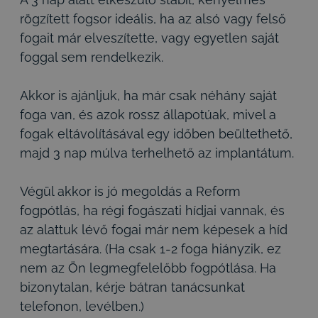
rögzített fogsor ideális, ha az alsó vagy felső
fogait már elveszítette, vagy egyetlen saját
foggal sem rendelkezik.
Akkor is ajánljuk, ha már csak néhány saját
foga van, és azok rossz állapotúak, mivel a
fogak eltávolításával egy időben beültethető,
majd 3 nap múlva terhelhető az implantátum.
Végül akkor is jó megoldás a Reform
fogpótlás, ha régi fogászati hídjai vannak, és
az alattuk lévő fogai már nem képesek a híd
megtartására. (Ha csak 1-2 foga hiányzik, ez
nem az Ön legmegfelelőbb fogpótlása. Ha
bizonytalan, kérje bátran tanácsunkat
telefonon, levélben.)