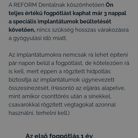
A REFORM Dentalnak köszönhetően
Ön
teljes értékű fogpótlást kaphat már 3 nappal
a speciális implantátumok beültetését
követően,
nincs szükség hosszas várakozásra
a gyógyulási idő miatt.
Az implantátumokra nemcsak rá lehet építeni
pár napon belül a fogpótlást, de kötelezően rá
is kell, mert éppen a rögzített hídpótlás
biztosítja az implantátumok úgynevezett
összesínezését. (Hasonló az eljárás alapelve,
mint amikor csonttörés után a sínekkel,
csavarokkal rögzített végtagokat azonnal
használni, terhelni kell.)
Az első fogpótlás 1 év