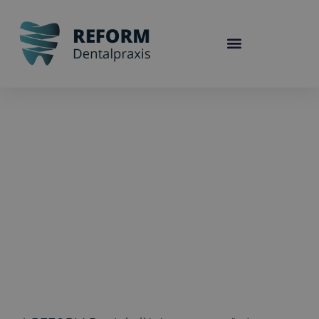
Miért rendkívüli a REFORM
Fogpótlás?
Olvasási idő: 2 perc