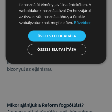
fázisok között akár fél év is eltelhet. Várakozni
felhasználói élmény javítása érdekében. A
kell foghúzás után, a csontpótlást követően
weboldalunk használatával Ön hozzájárul
vagy az implantátum beültetése után.
az összes süti használatához, a Cookie
szabályzatunknak megfelelően.
Bővebben
A REFORM Fogpótlásnál
gyakorlatilag nincs
várakozás:
a rossz fogak kihúzása után rögtön
ÖSSZES ELFOGADÁSA
kezdődhet a fogbeültetés – vagy ha már rég
foghiánnyal küzd, akkor azon nyomban
ÖSSZES ELUTASÍTÁSA
(egész pontosan a kötelezettségmentes
konzultációt követően, ha Ön alkalmasnak
bizonyul az eljárásra).
Mikor ajánljuk a Reform fogpótlást?
A 3 nap alatt elkészülő stabil, kényelmes