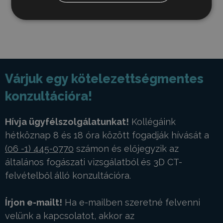
fogpótlási megoldásokról.
Várjuk egy kötelezettségmentes
konzultációra!
Hívja ügyfélszolgálatunkat!
Kollégáink
hétköznap 8 és 18 óra között fogadják hívását a
(06 -1) 445-0770
számon és előjegyzik az
általános fogászati vizsgálatból és 3D CT-
felvételből álló konzultációra.
Írjon e-mailt!
Ha e-mailben szeretné felvenni
velünk a kapcsolatot, akkor az