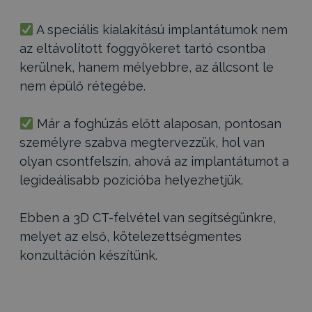
A speciális kialakítású implantátumok nem
az eltávolított foggyökeret tartó csontba
kerülnek, hanem mélyebbre, az állcsont le
nem épülő rétegébe.
Már a foghúzás előtt alaposan, pontosan
személyre szabva megtervezzük, hol van
olyan csontfelszín, ahová az implantátumot a
legideálisabb pozícióba helyezhetjük.
Ebben a 3D CT-felvétel van segítségünkre,
melyet az első, kötelezettségmentes
konzultáción készítünk.