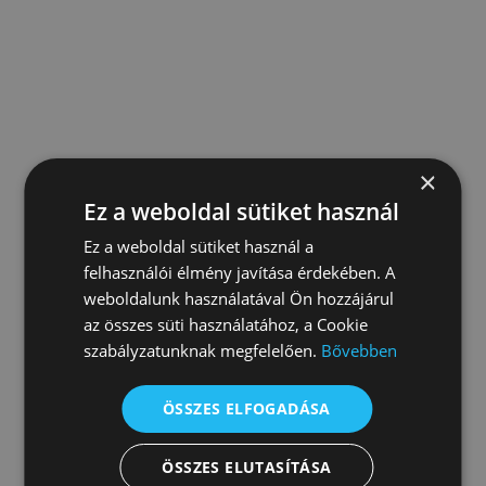
Szeretne többet megtudni, milyen
lehetőségek jöhetnek szóba?
Hasonló hasznos témákért
kövesse
Facebook oldalunkat!
×
Ez a weboldal sütiket használ
Ez a weboldal sütiket használ a
felhasználói élmény javítása érdekében. A
weboldalunk használatával Ön hozzájárul
az összes süti használatához, a Cookie
szabályzatunknak megfelelően.
Bővebben
ÖSSZES ELFOGADÁSA
Kattintson az „Oldal követése „gombra,
ÖSSZES ELUTASÍTÁSA
hogy mindig értesüljün a legfrissebb