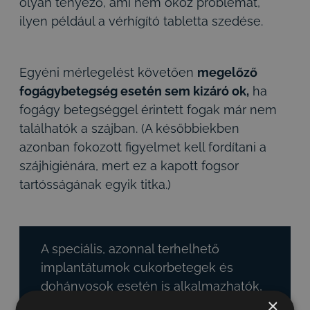
olyan tényező, ami nem okoz problémát,
ilyen például a vérhígító tabletta szedése.
Egyéni mérlegelést követően
megelőző
fogágybetegség esetén sem kizáró ok,
ha
fogágy betegséggel érintett fogak már nem
találhatók a szájban. (A későbbiekben
azonban fokozott figyelmet kell fordítani a
szájhigiénára, mert ez a kapott fogsor
tartósságának egyik titka.)
A speciális, azonnal terhelhető
implantátumok cukorbetegek és
dohányosok esetén is alkalmazhatók,
×
mivel felszínük nem érdes, hanem