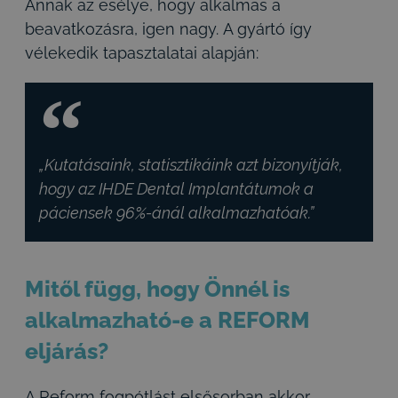
Annak az esélye, hogy alkalmas a
beavatkozásra, igen nagy. A gyártó így
vélekedik tapasztalatai alapján:
„Kutatásaink, statisztikáink azt bizonyítják,
hogy az IHDE Dental Implantátumok a
páciensek 96%-ánál alkalmazhatóak.”
Mitől függ, hogy Önnél is
alkalmazható-e a REFORM
eljárás?
A Reform fogpótlást elsősorban akkor