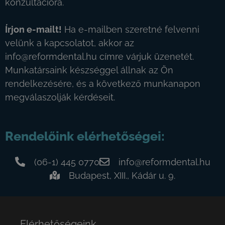
konzultációra.
Írjon e-mailt!
Ha e-mailben szeretné felvenni
velünk a kapcsolatot, akkor az
info@reformdental.hu
címre várjuk üzenetét.
Munkatársaink készséggel állnak az Ön
rendelkezésére, és a következő munkanapon
megválaszolják kérdéseit.
Rendelőink elérhetőségei:
(06-1) 445 0770
info@reformdental.hu
Budapest, XIII., Kádár u. 9.
Elérhetőségeink