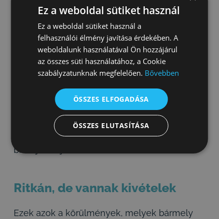
Ez a weboldal sütiket használ
polírozott, nem tudnak baktériumok
megtapadni a felszínükön.
Ez a weboldal sütiket használ a
felhasználói élmény javítása érdekében. A
weboldalunk használatával Ön hozzájárul
Dohányos? Annyit mindenképp javasolunk,
az összes süti használatához, a Cookie
hogy próbálja minimálisra szorítani vagy
szabályzatunknak megfelelően.
Bővebben
teljesen elhagyni a cigarettát, ez a szájüreg
higiéniája, általános egészsége miatt is
ÖSSZES ELFOGADÁSA
kulcskérdés.
ÖSSZES ELUTASÍTÁSA
A leszokásra aligha van jobb alkalom – arra
biztatjuk, éljen vele.
Ritkán, de vannak kivételek
Ezek azok a körülmények, melyek bármely