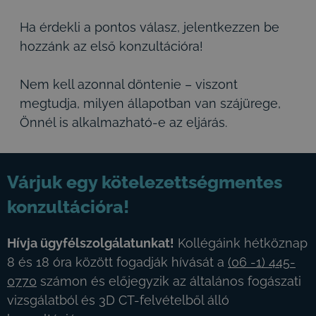
Ha érdekli a pontos válasz, jelentkezzen be
hozzánk az első konzultációra!
Nem kell azonnal döntenie – viszont
megtudja, milyen állapotban van szájürege,
Önnél is alkalmazható-e az eljárás.
Várjuk egy kötelezettségmentes
konzultációra!
Hívja ügyfélszolgálatunkat!
Kollégáink hétköznap
8 és 18 óra között fogadják hívását a
(06 -1) 445-
0770
számon és előjegyzik az általános fogászati
vizsgálatból és 3D CT-felvételből álló