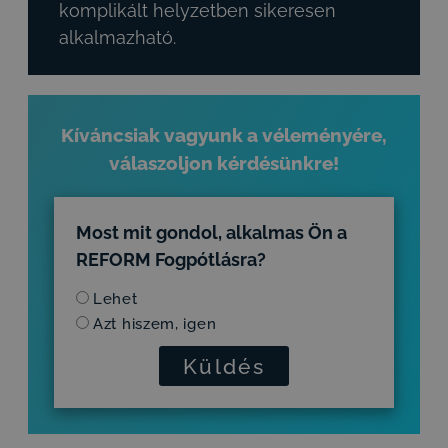
komplikált helyzetben sikeresen
alkalmazható.
Kíváncsiak vagyunk a véleményére,
válaszoljon kérdésünkre!
Most mit gondol, alkalmas Ön a
REFORM Fogpótlásra?
Lehet
Azt hiszem, igen
Küldés