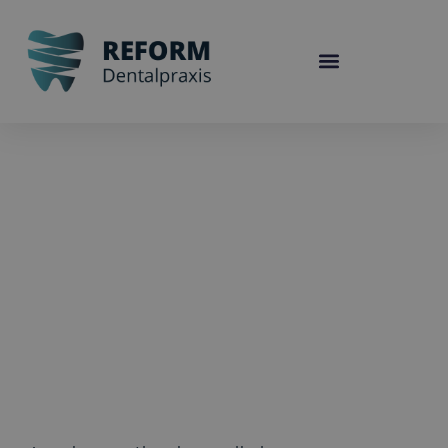
A páciensek 96%-a alkalmas
rá. Ön is?
Olvasási idő: 2 perc