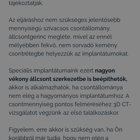
tájékoztatják.
Az eljáráshoz nem szükséges jelentősebb
mennyiségű szivacsos csontállomány,
állcsontgerinc megléte, mivel az ennél
mélyebben fekvő, nem sorvadó kemény
csontrétegbe helyezzük az implantátumokat.
Speciális implantátumaink ezért
nagyon
vékony állcsont szerkezetbe is beépíthetők,
akkor is alkalmazhatók, ha csontállománya
nem elég a hagyományos implantátumhoz. A
csontmennyiség pontos felméréséhez 3D CT-
vizsgálatot végzünk az első találkozáskor.
Figyelem, erre akkor is szükség van, ha Ön
korábbról már tudja, hogy nem elég a