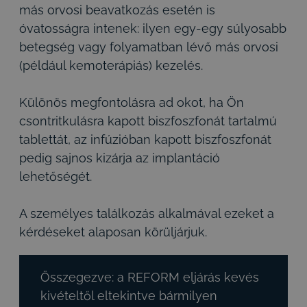
más orvosi beavatkozás esetén is
óvatosságra intenek: ilyen egy-egy súlyosabb
betegség vagy folyamatban lévő más orvosi
(például kemoterápiás) kezelés.
Különös megfontolásra ad okot, ha Ön
csontritkulásra kapott biszfoszfonát tartalmú
tablettát, az infúzióban kapott biszfoszfonát
pedig sajnos kizárja az implantáció
lehetőségét.
A személyes találkozás alkalmával ezeket a
kérdéseket alaposan körüljárjuk.
Összegezve: a REFORM eljárás kevés
kivételtől eltekintve bármilyen